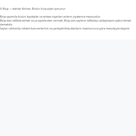
© Birja — elanlar lövhəsi. Bütün hüquqları qorunur
Birja saytında bütün loqotiplər və əmtəə nişanları onların yiyələrinə məxsusdur.
Birja-dan istifadə etmək və ya saytda elan vermək, Birja.com saytının istifadəçi razılaşmasını qəbul etmək
deməkdir.
Saytın rəhbərliyi reklam bannerlərinin və yerləşdirilmiş elanların məzmununa görə məsuliyyət daşımır.