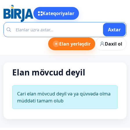
Kateqoriyalar
Axtar
+
Elan yerləşdir
Daxil ol
Elan mövcud deyil
Cari elan mövcud deyil və ya qüvvədə olma
müddəti tamam olub