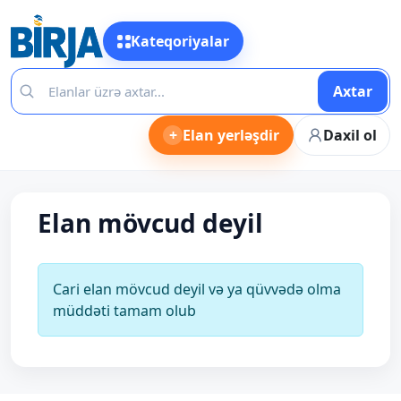
Kateqoriyalar
Axtar
+
Elan yerləşdir
Daxil ol
Elan mövcud deyil
Cari elan mövcud deyil və ya qüvvədə olma
müddəti tamam olub