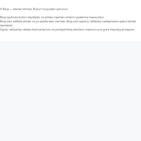
© Birja — elanlar lövhəsi. Bütün hüquqları qorunur
Birja saytında bütün loqotiplər və əmtəə nişanları onların yiyələrinə məxsusdur.
Birja-dan istifadə etmək və ya saytda elan vermək, Birja.com saytının istifadəçi razılaşmasını qəbul etmək
deməkdir.
Saytın rəhbərliyi reklam bannerlərinin və yerləşdirilmiş elanların məzmununa görə məsuliyyət daşımır.