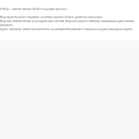
© Birja — elanlar lövhəsi. Bütün hüquqları qorunur
Birja saytında bütün loqotiplər və əmtəə nişanları onların yiyələrinə məxsusdur.
Birja-dan istifadə etmək və ya saytda elan vermək, Birja.com saytının istifadəçi razılaşmasını qəbul etmək
deməkdir.
Saytın rəhbərliyi reklam bannerlərinin və yerləşdirilmiş elanların məzmununa görə məsuliyyət daşımır.