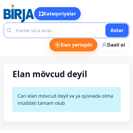
Kateqoriyalar
Axtar
+
Elan yerləşdir
Daxil ol
Elan mövcud deyil
Cari elan mövcud deyil və ya qüvvədə olma
müddəti tamam olub