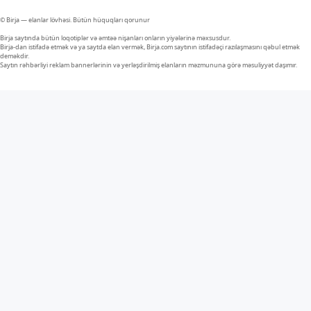
© Birja — elanlar lövhəsi. Bütün hüquqları qorunur
Birja saytında bütün loqotiplər və əmtəə nişanları onların yiyələrinə məxsusdur.
Birja-dan istifadə etmək və ya saytda elan vermək, Birja.com saytının istifadəçi razılaşmasını qəbul etmək
deməkdir.
Saytın rəhbərliyi reklam bannerlərinin və yerləşdirilmiş elanların məzmununa görə məsuliyyət daşımır.