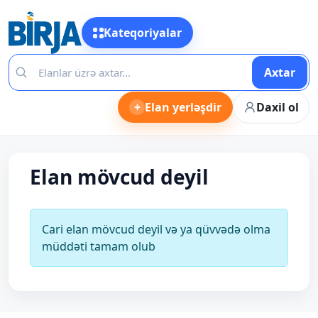
Kateqoriyalar
Axtar
+
Elan yerləşdir
Daxil ol
Elan mövcud deyil
Cari elan mövcud deyil və ya qüvvədə olma
müddəti tamam olub