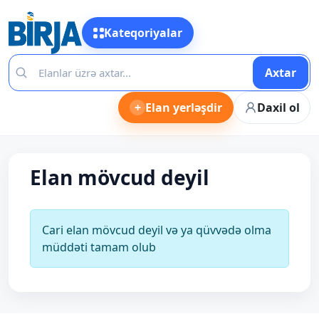
Kateqoriyalar
Axtar
+
Elan yerləşdir
Daxil ol
Elan mövcud deyil
Cari elan mövcud deyil və ya qüvvədə olma
müddəti tamam olub