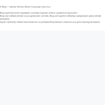
© Birja — elanlar lövhəsi. Bütün hüquqları qorunur
Birja saytında bütün loqotiplər və əmtəə nişanları onların yiyələrinə məxsusdur.
Birja-dan istifadə etmək və ya saytda elan vermək, Birja.com saytının istifadəçi razılaşmasını qəbul etmək
deməkdir.
Saytın rəhbərliyi reklam bannerlərinin və yerləşdirilmiş elanların məzmununa görə məsuliyyət daşımır.