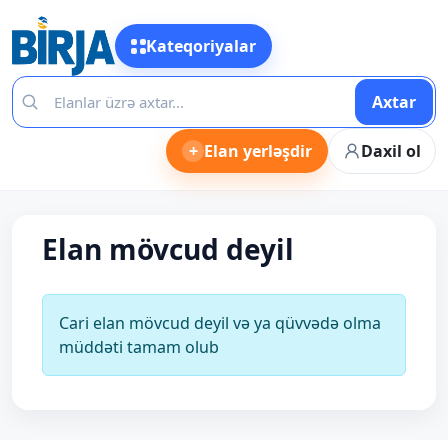
Kateqoriyalar
Axtar
+
Elan yerləşdir
Daxil ol
Elan mövcud deyil
Cari elan mövcud deyil və ya qüvvədə olma
müddəti tamam olub