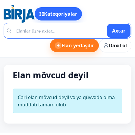
Kateqoriyalar
Axtar
+
Elan yerləşdir
Daxil ol
Elan mövcud deyil
Cari elan mövcud deyil və ya qüvvədə olma
müddəti tamam olub