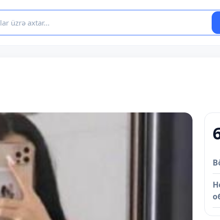
B
Н
о