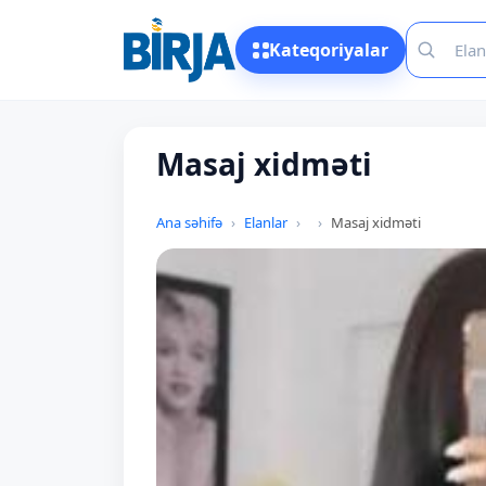
Kateqoriyalar
Masaj xidməti
Ana səhifə
Elanlar
Masaj xidməti