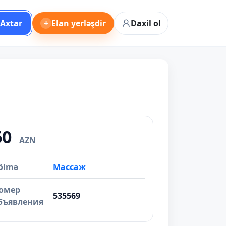
Axtar
+
Elan yerləşdir
Daxil ol
60
AZN
ölmə
Массаж
омер
535569
бъявления