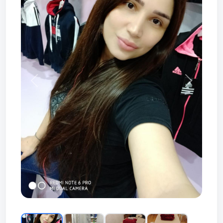
Prev
Next