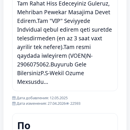
Tam Rahat Hiss Edeceyiniz Guleruz,
Mehriban Pewekar Masajima Devet
Edirem.Tam "VIP" Seviyyede
Indvidual qebul edirem qeti suretde
telesdirmeden (en az 3 saat vaxt
ayrilir tek nefere).Tam resmi
qaydada iwleyirem (VOEN)N-
2906075062.Buyurub Gele
BilersinizP.S-Wekil Ozume
Mexsusdu...
Дата добавления: 12.05.2025
Дата изменения: 27.04.2026
22593
По