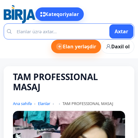
Kateqoriyalar
Axtar
+
Elan yerləşdir
Daxil ol
TAM PROFESSIONAL
MASAJ
Ana səhifə
Elanlar
TAM PROFESSIONAL MASAJ