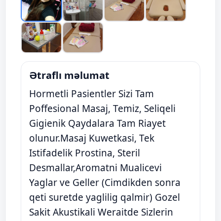
Ətraflı məlumat
Hormetli Pasientler Sizi Tam
Poffesional Masaj, Temiz, Seliqeli
Gigienik Qaydalara Tam Riayet
olunur.Masaj Kuwetkasi, Tek
Istifadelik Prostina, Steril
Desmallar,Aromatni Mualicevi
Yaglar ve Geller (Cimdikden sonra
qeti suretde yaglilig qalmir) Gozel
Sakit Akustikali Weraitde Sizlerin