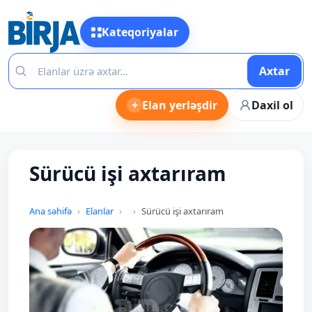
Kateqoriyalar
Axtar
+
Elan yerləşdir
Daxil ol
Sürücü işi axtarıram
Ana səhifə
Elanlar
Sürücü işi axtarıram