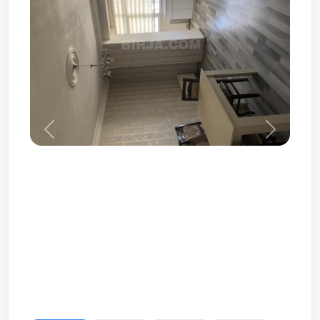
Prev
Next