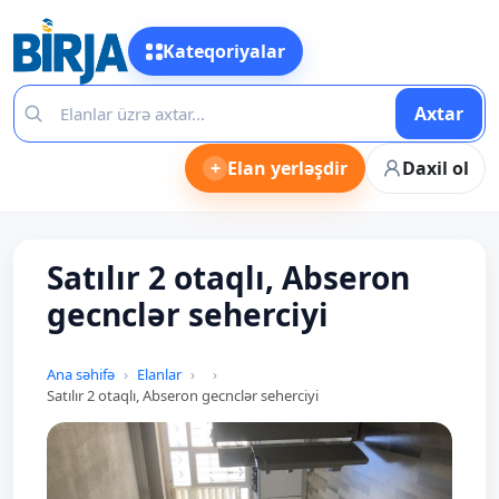
Kateqoriyalar
Axtar
+
Elan yerləşdir
Daxil ol
Satılır 2 otaqlı, Abseron
gecnclər seherciyi
Ana səhifə
Elanlar
Satılır 2 otaqlı, Abseron gecnclər seherciyi