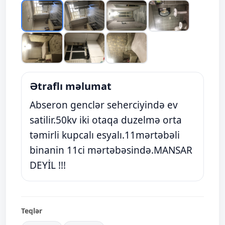
Ətraflı məlumat
Abseron genclər seherciyində ev
satilir.50kv iki otaqa duzelmə orta
təmirli kupcalı esyalı.11mərtəbəli
binanin 11ci mərtəbəsində.MANSAR
DEYİL !!!
Teqlər