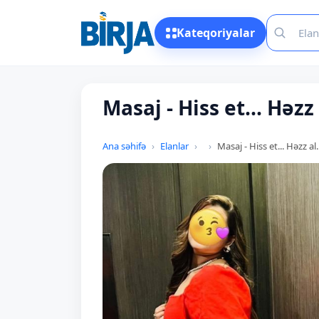
Kateqoriyalar
Masaj - Hiss et... Həzz a
Ana səhifə
Elanlar
Masaj - Hiss et... Həzz al..