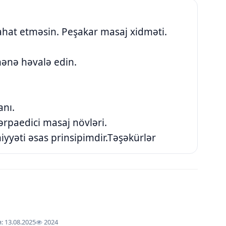
ahat etməsin. Peşakar masaj xidməti.
ənə həvalə edin.
anı.
bərpaedici masaj növləri.
yəti əsas prinsipimdir.Təşəkürlər
 13.08.2025
2024