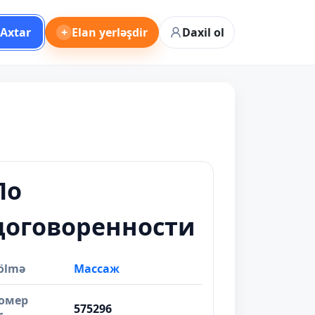
Axtar
+
Elan yerləşdir
Daxil ol
По
договоренности
ölmə
Массаж
омер
575296