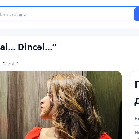
l... Dincəl...”
. Dincəl...”
B
Н