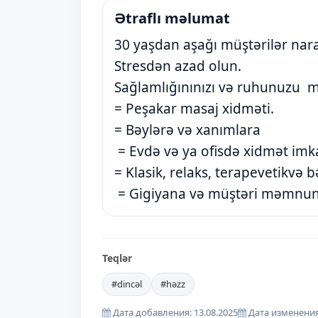
Ətraflı məlumat
30 yaşdan aşağı müştərilər nar
Stresdən azad olun.
Sağlamlığınınızı və ruhunuzu m
= Peşakar masaj xidməti.
= Bəylərə və xanımlara
= Evdə və ya ofisdə xidmət imk
= Klasik, relaks, terapevetikvə 
= Gigiyana və müştəri məmnuniy
Teqlər
#dincəl
#həzz
Дата добавления: 13.08.2025
Дата изменения: