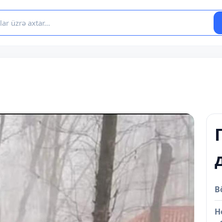
i
B
Н