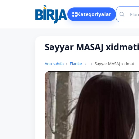
Kateqoriyalar
Səyyar MASAJ xidmət
Ana səhifə
Elanlar
Səyyar MASAJ xidməti