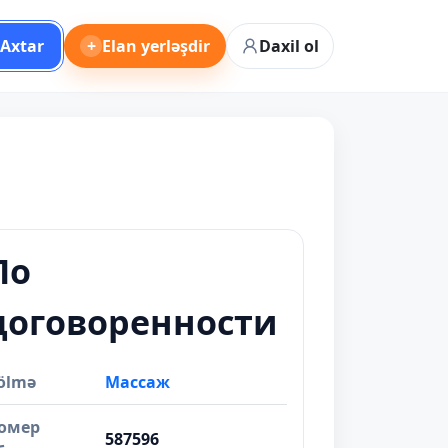
Axtar
+
Elan yerləşdir
Daxil ol
По
договоренности
ölmə
Массаж
омер
587596