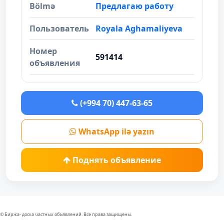
Bölmə
Предлагаю работу
Пользователь
Royala Aghamaliyeva
Номер
591414
объявления
(+994 70) 447-63-65
WhatsApp ilə yazın
Поднять объявление
© Биржа- доска частных объявлений. Все права защищены.