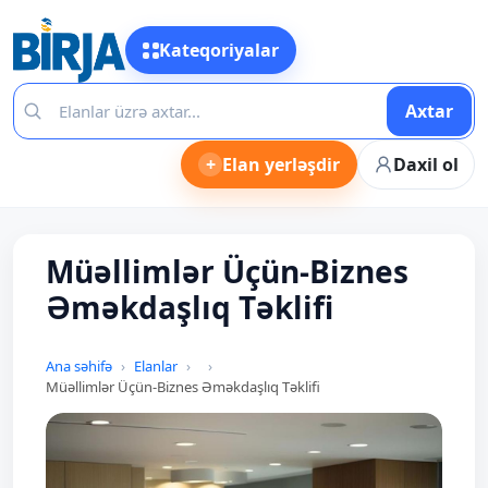
Kateqoriyalar
Axtar
+
Elan yerləşdir
Daxil ol
Müəllimlər Üçün-Biznes
Əməkdaşlıq Təklifi
Ana səhifə
Elanlar
Müəllimlər Üçün-Biznes Əməkdaşlıq Təklifi