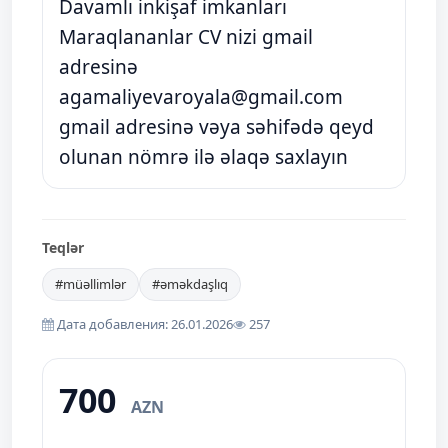
Davamlı inkişaf imkanları
Maraqlananlar CV nizi gmail
adresinə
agamaliyevaroyala@gmail.com
gmail adresinə vəya səhifədə qeyd
olunan nömrə ilə əlaqə saxlayın
Teqlər
#müəllimlər
#əməkdaşlıq
Дата добавления: 26.01.2026
257
700
AZN