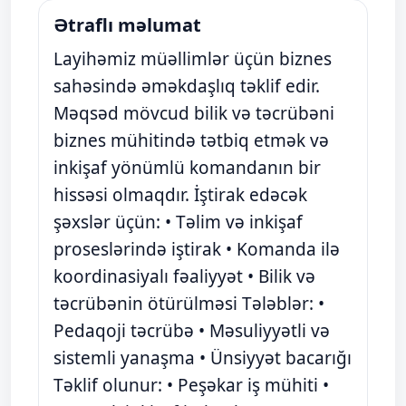
Ətraflı məlumat
Layihəmiz müəllimlər üçün biznes
sahəsində əməkdaşlıq təklif edir.
Məqsəd mövcud bilik və təcrübəni
biznes mühitində tətbiq etmək və
inkişaf yönümlü komandanın bir
hissəsi olmaqdır. İştirak edəcək
şəxslər üçün: • Təlim və inkişaf
proseslərində iştirak • Komanda ilə
koordinasiyalı fəaliyyət • Bilik və
təcrübənin ötürülməsi Tələblər: •
Pedaqoji təcrübə • Məsuliyyətli və
sistemli yanaşma • Ünsiyyət bacarığı
Təklif olunur: • Peşəkar iş mühiti •