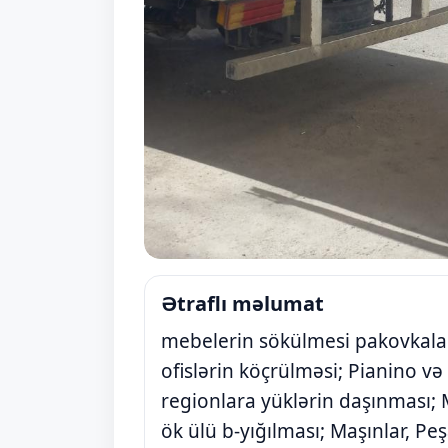
Ətraflı məlumat
mebelerin sökülmesi pakovkalan
ofislərin köçrülməsi; Pianino və 
regionlara yüklərin daşınması; 
ök ülü b-yığılması; Maşınlar, Peş