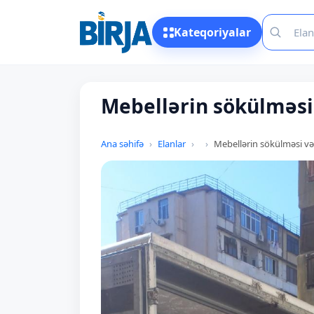
Kateqoriyalar
Mebellərin sökülməsi
Ana səhifə
Elanlar
Mebellərin sökülməsi və