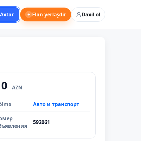
Axtar
+
Elan yerləşdir
Daxil ol
10
AZN
ölmə
Авто и транспорт
омер
592061
бъявления