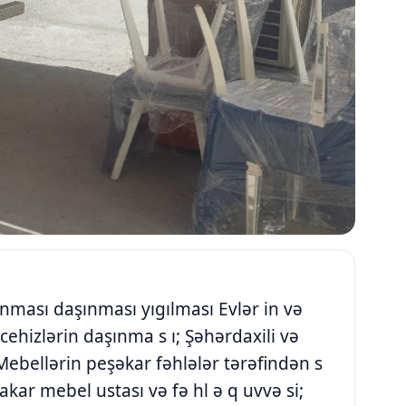
ması daşınması yıgılması Evlər in və
cehizlərin daşınma s ı; Şəhərdaxili və
Mebellərin peşəkar fəhlələr tərəfindən s
akar mebel ustası və fə hl ə q uvvə si;