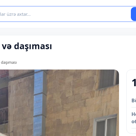
 və daşıması
 daşıması
B
Н
о