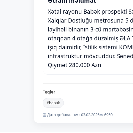
Ətraflı məlumat
Xətai rayonu Babək prospekti 
Xalqlar Dostluğu metrosuna 5 d
layihəli binanın 3-cü mərtəbəs
otaqdan 4 otağa düzəlmiş ƏLA TƏ
işıq daimidir, İstilik sistemi K
infrastruktur mövcuddur. Sənəd Ç
Qiymət 280.000 Azn
Teqlər
#babək
Дата добавления: 03.02.2026
6960