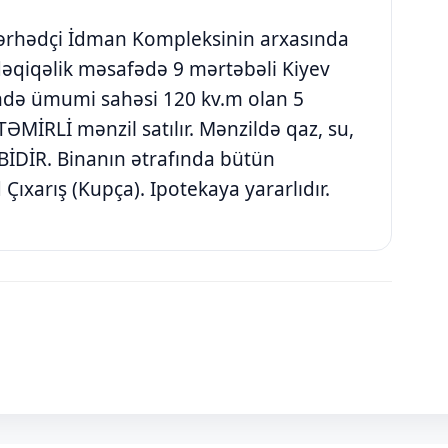
Sərhədçi İdman Kompleksinin arxasında
əqiqəlik məsafədə 9 mərtəbəli Kiyev
ində ümumi sahəsi 120 kv.m olan 5
MİRLİ mənzil satılır. Mənzildə qaz, su,
OMBİDİR. Binanın ətrafında bütün
ıxarış (Kupça). Ipotekaya yararlıdır.