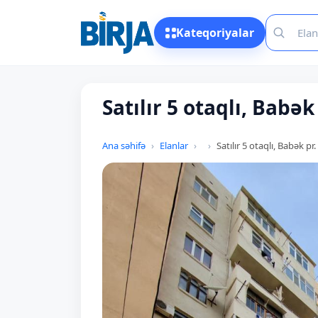
Kateqoriyalar
Satılır 5 otaqlı, Babək 
Ana səhifə
Elanlar
Satılır 5 otaqlı, Babək pr.