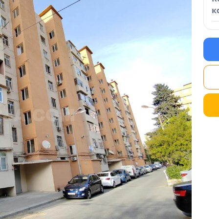
к
Next