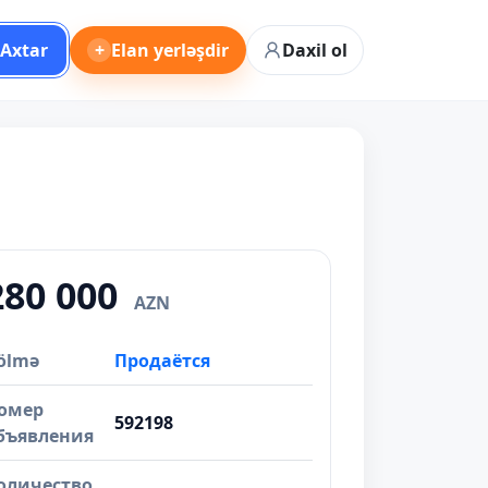
Axtar
+
Elan yerləşdir
Daxil ol
280 000
AZN
ölmə
Продаётся
омер
592198
бъявления
оличество