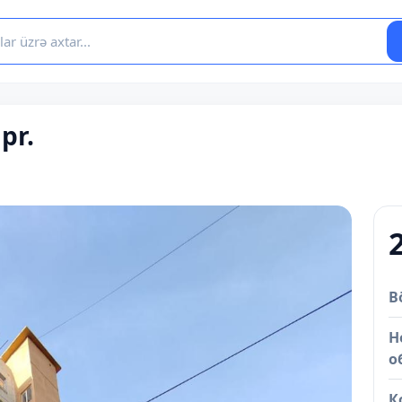
pr.
B
Н
о
К