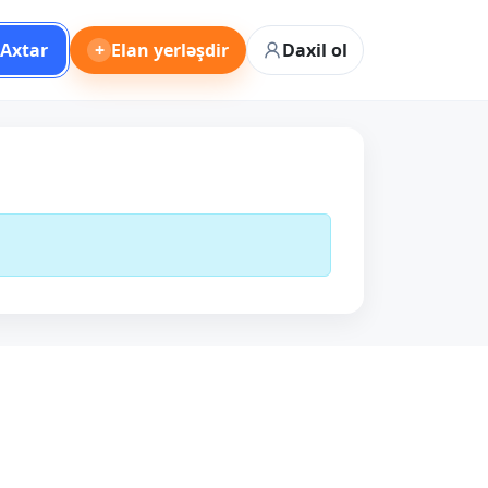
Axtar
+
Elan yerləşdir
Daxil ol