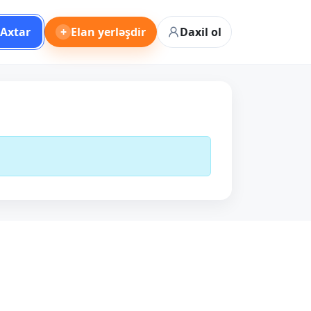
Axtar
+
Elan yerləşdir
Daxil ol