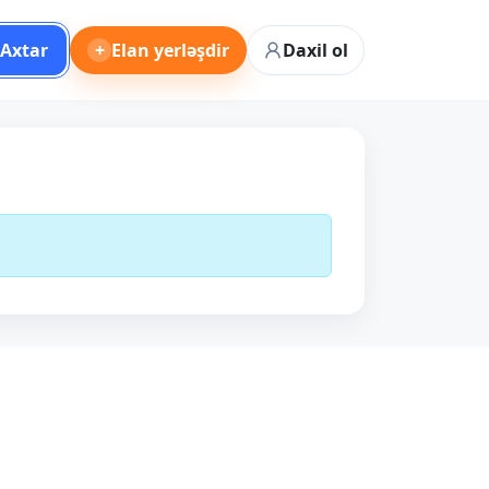
Axtar
+
Elan yerləşdir
Daxil ol