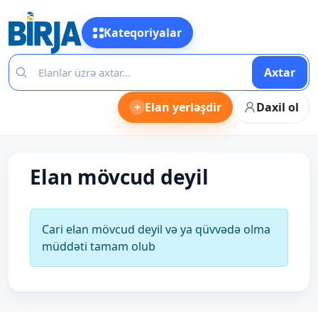
Kateqoriyalar
Axtar
+
Elan yerləşdir
Daxil ol
Elan mövcud deyil
Cari elan mövcud deyil və ya qüvvədə olma
müddəti tamam olub