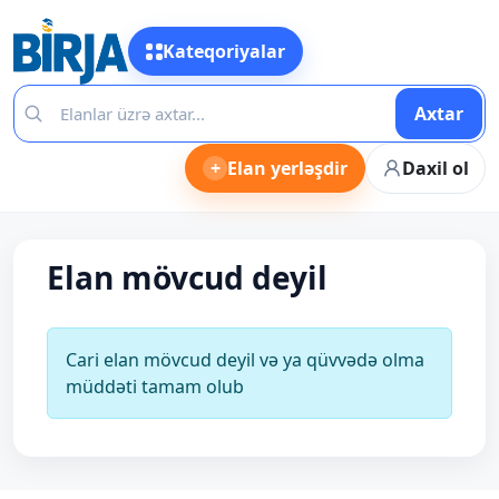
Kateqoriyalar
Axtar
+
Elan yerləşdir
Daxil ol
Elan mövcud deyil
Cari elan mövcud deyil və ya qüvvədə olma
müddəti tamam olub