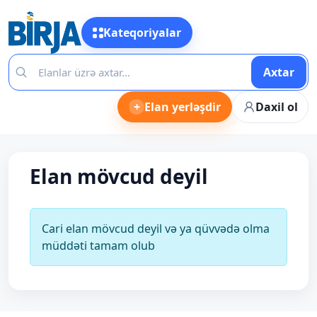
Kateqoriyalar
Axtar
+
Elan yerləşdir
Daxil ol
Elan mövcud deyil
Cari elan mövcud deyil və ya qüvvədə olma
müddəti tamam olub