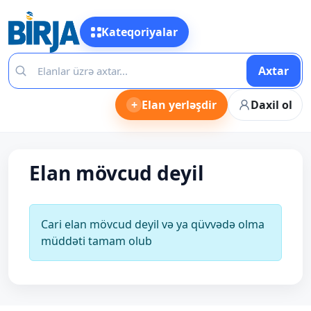
Kateqoriyalar
Axtar
+
Elan yerləşdir
Daxil ol
Elan mövcud deyil
Cari elan mövcud deyil və ya qüvvədə olma
müddəti tamam olub