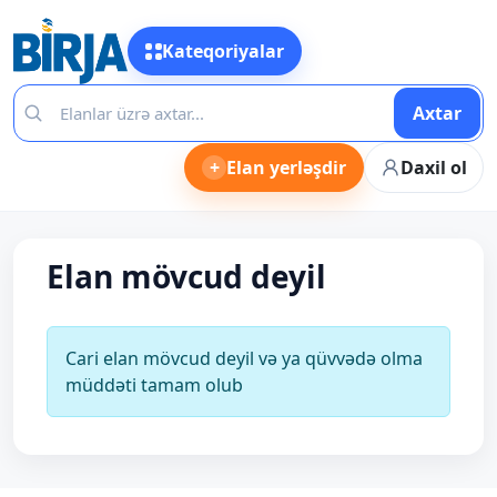
Kateqoriyalar
Axtar
+
Elan yerləşdir
Daxil ol
Elan mövcud deyil
Cari elan mövcud deyil və ya qüvvədə olma
müddəti tamam olub