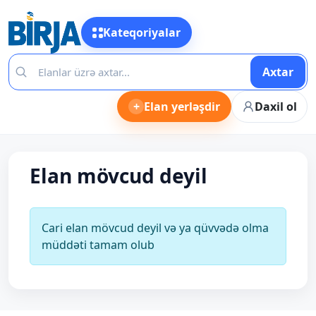
Kateqoriyalar
Axtar
+
Elan yerləşdir
Daxil ol
Elan mövcud deyil
Cari elan mövcud deyil və ya qüvvədə olma
müddəti tamam olub