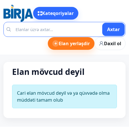
Kateqoriyalar
Axtar
+
Elan yerləşdir
Daxil ol
Elan mövcud deyil
Cari elan mövcud deyil və ya qüvvədə olma
müddəti tamam olub