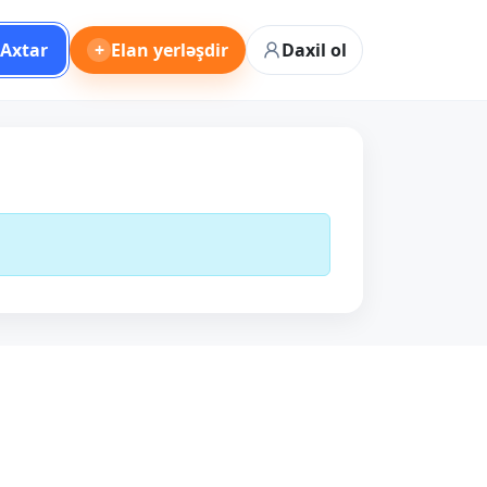
Axtar
+
Elan yerləşdir
Daxil ol