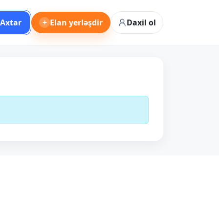
Axtar
+
Elan yerləşdir
Daxil ol