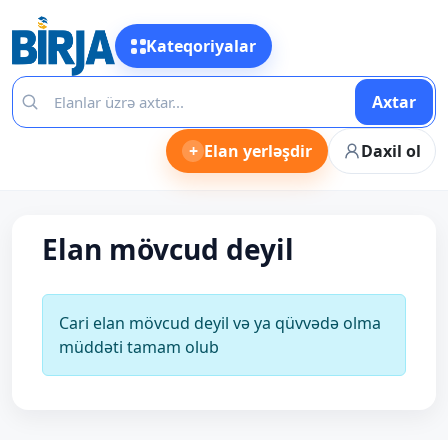
Kateqoriyalar
Axtar
+
Elan yerləşdir
Daxil ol
Elan mövcud deyil
Cari elan mövcud deyil və ya qüvvədə olma
müddəti tamam olub