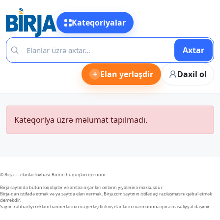
Kateqoriyalar
Axtar
+
Elan yerləşdir
Daxil ol
Kateqoriya üzrə məlumat tapılmadı.
© Birja — elanlar lövhəsi. Bütün hüquqları qorunur
Birja saytında bütün loqotiplər və əmtəə nişanları onların yiyələrinə məxsusdur.
Birja-dan istifadə etmək və ya saytda elan vermək, Birja.com saytının istifadəçi razılaşmasını qəbul etmək
deməkdir.
Saytın rəhbərliyi reklam bannerlərinin və yerləşdirilmiş elanların məzmununa görə məsuliyyət daşımır.