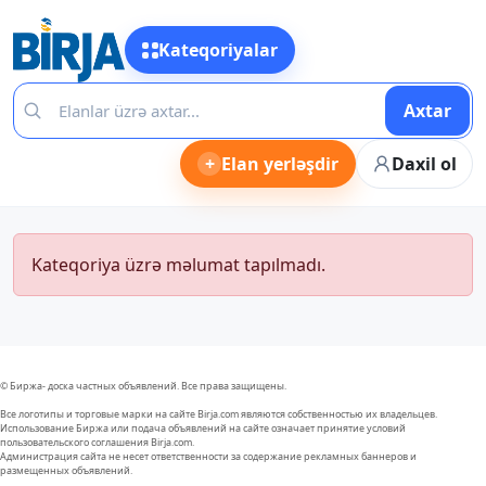
Kateqoriyalar
Axtar
+
Elan yerləşdir
Daxil ol
Kateqoriya üzrə məlumat tapılmadı.
© Биржа- доска частных объявлений. Все права защищены.
Все логотипы и торговые марки на сайте Birja.com являются собственностью их владельцев.
Использование Биржа или подача объявлений на сайте означает принятие условий
пользовательского соглашения Birja.com.
Администрация сайта не несет ответственности за содержание рекламных баннеров и
размещенных объявлений.