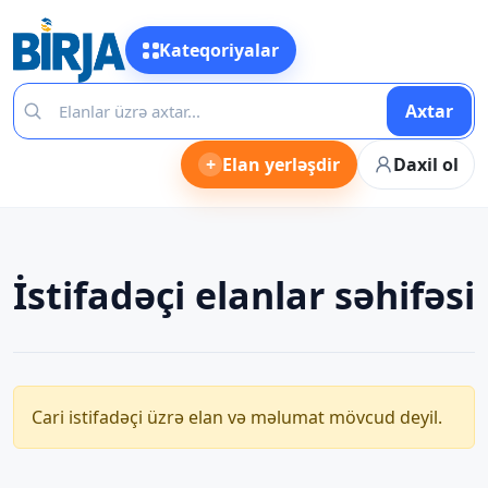
Kateqoriyalar
Axtar
+
Elan yerləşdir
Daxil ol
İstifadəçi elanlar səhifəsi
Cari istifadəçi üzrə elan və məlumat mövcud deyil.