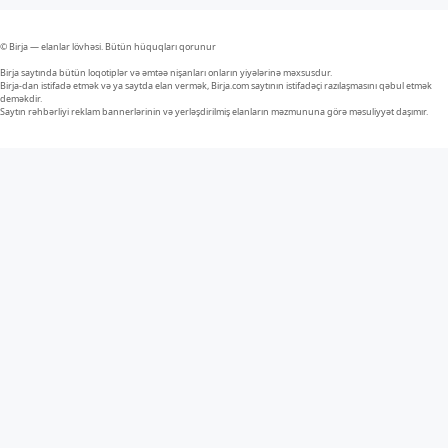
© Birja — elanlar lövhəsi. Bütün hüquqları qorunur
Birja saytında bütün loqotiplər və əmtəə nişanları onların yiyələrinə məxsusdur.
Birja-dan istifadə etmək və ya saytda elan vermək, Birja.com saytının istifadəçi razılaşmasını qəbul etmək
deməkdir.
Saytın rəhbərliyi reklam bannerlərinin və yerləşdirilmiş elanların məzmununa görə məsuliyyət daşımır.