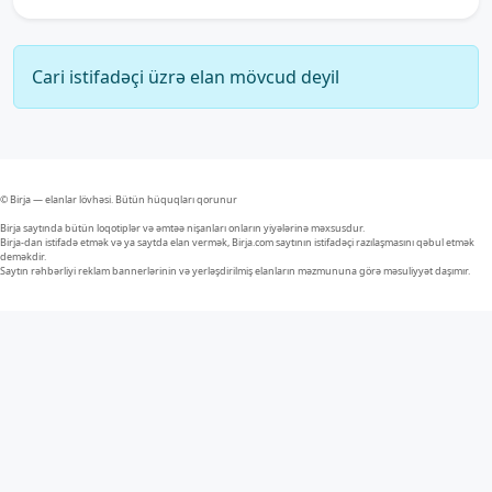
Cari istifadəçi üzrə elan mövcud deyil
© Birja — elanlar lövhəsi. Bütün hüquqları qorunur
Birja saytında bütün loqotiplər və əmtəə nişanları onların yiyələrinə məxsusdur.
Birja-dan istifadə etmək və ya saytda elan vermək, Birja.com saytının istifadəçi razılaşmasını qəbul etmək
deməkdir.
Saytın rəhbərliyi reklam bannerlərinin və yerləşdirilmiş elanların məzmununa görə məsuliyyət daşımır.