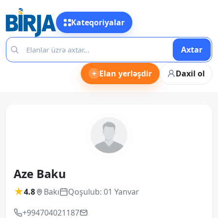
Kateqoriyalar
Axtar
+
Elan yerləşdir
Daxil ol
Aze Baku
★
4.8
Bakı
Qoşulub: 01 Yanvar
+994704021187