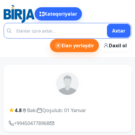
Kateqoriyalar
Axtar
+
Elan yerləşdir
Daxil ol
★
4.8
Bakı
Qoşulub: 01 Yanvar
+994504778968