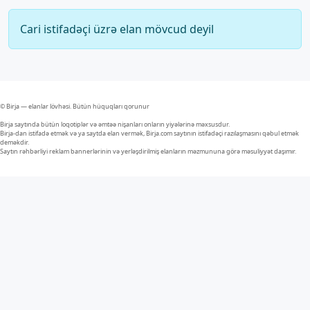
Cari istifadəçi üzrə elan mövcud deyil
© Birja — elanlar lövhəsi. Bütün hüquqları qorunur
Birja saytında bütün loqotiplər və əmtəə nişanları onların yiyələrinə məxsusdur.
Birja-dan istifadə etmək və ya saytda elan vermək, Birja.com saytının istifadəçi razılaşmasını qəbul etmək
deməkdir.
Saytın rəhbərliyi reklam bannerlərinin və yerləşdirilmiş elanların məzmununa görə məsuliyyət daşımır.