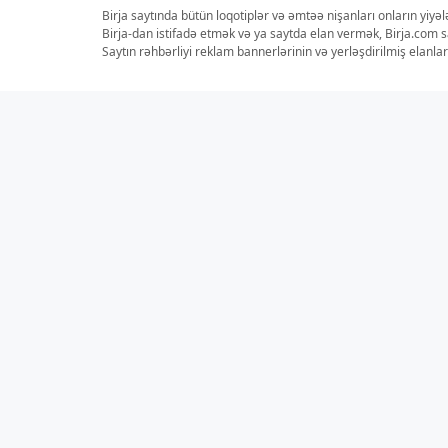
Birja saytında bütün loqotiplər və əmtəə nişanları onların yiyə
Birja-dan istifadə etmək və ya saytda elan vermək, Birja.com s
Saytın rəhbərliyi reklam bannerlərinin və yerləşdirilmiş elan