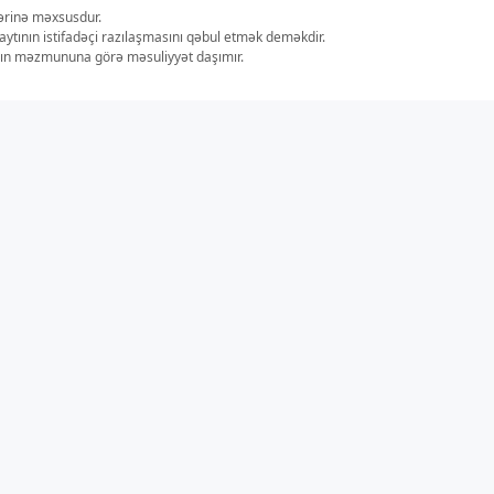
lərinə məxsusdur.
aytının istifadəçi razılaşmasını qəbul etmək deməkdir.
ların məzmununa görə məsuliyyət daşımır.