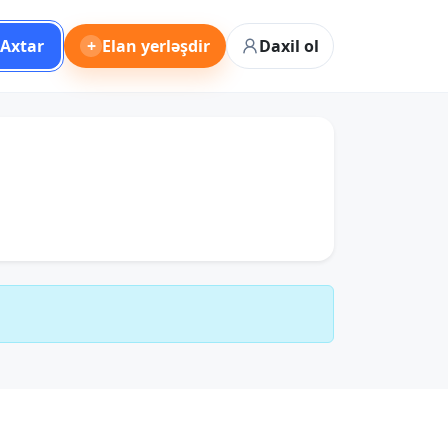
Axtar
+
Elan yerləşdir
Daxil ol