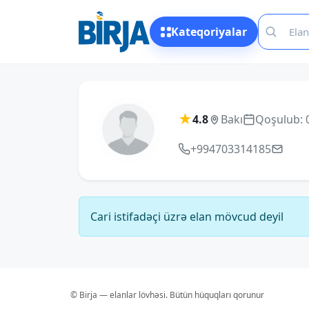
Kateqoriyalar
★
4.8
Bakı
Qoşulub: 
+994703314185
Cari istifadəçi üzrə elan mövcud deyil
© Birja — elanlar lövhəsi. Bütün hüquqları qorunur