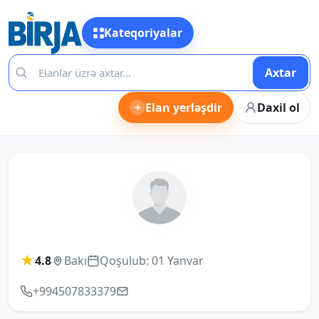
Kateqoriyalar
Axtar
+
Elan yerləşdir
Daxil ol
★
4.8
Bakı
Qoşulub: 01 Yanvar
+994507833379