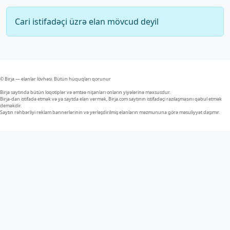
Cari istifadəçi üzrə elan mövcud deyil
© Birja — elanlar lövhəsi. Bütün hüquqları qorunur
Birja saytında bütün loqotiplər və əmtəə nişanları onların yiyələrinə məxsusdur.
Birja-dan istifadə etmək və ya saytda elan vermək, Birja.com saytının istifadəçi razılaşmasını qəbul etmək
deməkdir.
Saytın rəhbərliyi reklam bannerlərinin və yerləşdirilmiş elanların məzmununa görə məsuliyyət daşımır.