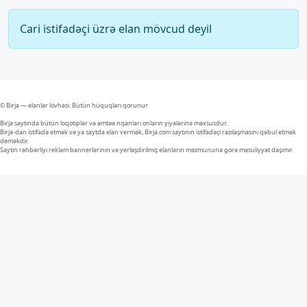
Cari istifadəçi üzrə elan mövcud deyil
© Birja — elanlar lövhəsi. Bütün hüquqları qorunur
Birja saytında bütün loqotiplər və əmtəə nişanları onların yiyələrinə məxsusdur.
Birja-dan istifadə etmək və ya saytda elan vermək, Birja.com saytının istifadəçi razılaşmasını qəbul etmək
deməkdir.
Saytın rəhbərliyi reklam bannerlərinin və yerləşdirilmiş elanların məzmununa görə məsuliyyət daşımır.