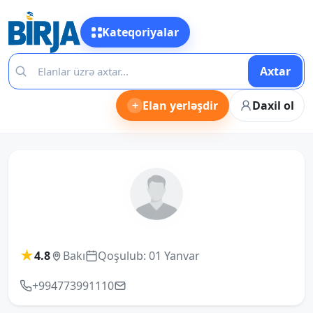
Kateqoriyalar
Axtar
+
Elan yerləşdir
Daxil ol
★
4.8
Bakı
Qoşulub: 01 Yanvar
+994773991110