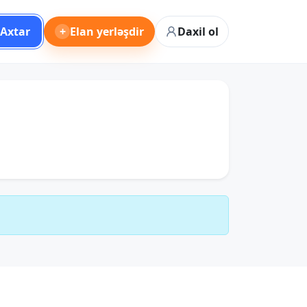
Axtar
+
Elan yerləşdir
Daxil ol