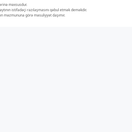
lərinə məxsusdur.
aytının istifadəçi razılaşmasını qəbul etmək deməkdir.
ların məzmununa görə məsuliyyət daşımır.