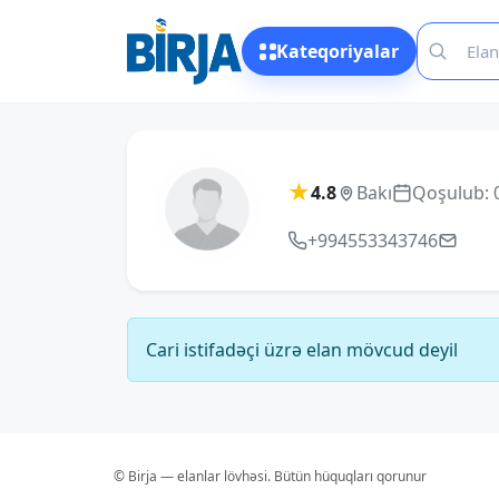
Kateqoriyalar
★
4.8
Bakı
Qoşulub: 
+994553343746
Cari istifadəçi üzrə elan mövcud deyil
© Birja — elanlar lövhəsi. Bütün hüquqları qorunur