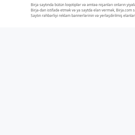
Birja saytında bütün loqotiplər və əmtəə nişanları onların yiyə
Birja-dan istifadə etmək və ya saytda elan vermək, Birja.com s
Saytın rəhbərliyi reklam bannerlərinin və yerləşdirilmiş elan