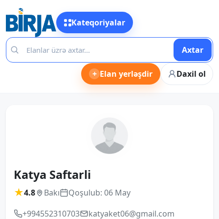
Kateqoriyalar
Axtar
+
Elan yerləşdir
Daxil ol
Katya Saftarli
★
4.8
Bakı
Qoşulub: 06 May
+994552310703
katyaket06@gmail.com