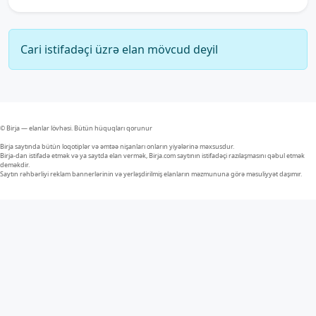
Cari istifadəçi üzrə elan mövcud deyil
© Birja — elanlar lövhəsi. Bütün hüquqları qorunur
Birja saytında bütün loqotiplər və əmtəə nişanları onların yiyələrinə məxsusdur.
Birja-dan istifadə etmək və ya saytda elan vermək, Birja.com saytının istifadəçi razılaşmasını qəbul etmək
deməkdir.
Saytın rəhbərliyi reklam bannerlərinin və yerləşdirilmiş elanların məzmununa görə məsuliyyət daşımır.