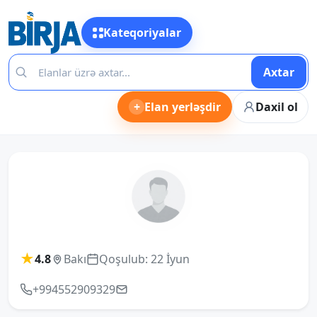
Kateqoriyalar
Axtar
+
Elan yerləşdir
Daxil ol
★
4.8
Bakı
Qoşulub: 22 İyun
+994552909329