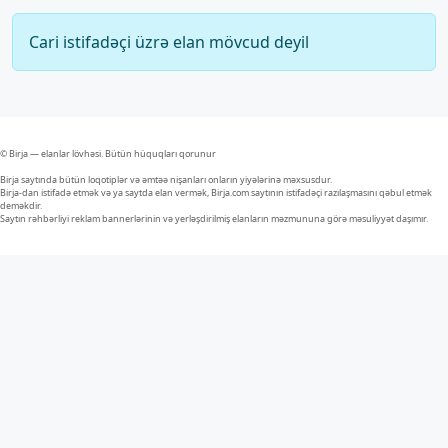
Cari istifadəçi üzrə elan mövcud deyil
© Birja — elanlar lövhəsi. Bütün hüquqları qorunur
Birja saytında bütün loqotiplər və əmtəə nişanları onların yiyələrinə məxsusdur.
Birja-dan istifadə etmək və ya saytda elan vermək, Birja.com saytının istifadəçi razılaşmasını qəbul etmək
deməkdir.
Saytın rəhbərliyi reklam bannerlərinin və yerləşdirilmiş elanların məzmununa görə məsuliyyət daşımır.