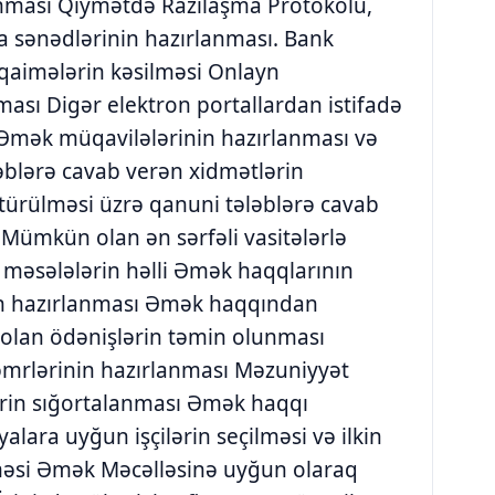
anması Qiymətdə Razılaşma Protokolu,
ra sənədlərinin hazırlanması. Bank
n qaimələrin kəsilməsi Onlayn
ması Digər elektron portallardan istifadə
 Əmək müqavilələrinin hazırlanması və
əblərə cavab verən xidmətlərin
ötürülməsi üzrə qanuni tələblərə cavab
 Mümkün olan ən sərfəli vasitələrlə
ə məsələlərin həlli Əmək haqqlarının
in hazırlanması Əmək haqqından
 olan ödənişlərin təmin olunması
əmrlərinin hazırlanması Məzuniyyət
ərin sığortalanması Əmək haqqı
alara uyğun işçilərin seçilməsi və ilkin
lməsi Əmək Məcəlləsinə uyğun olaraq