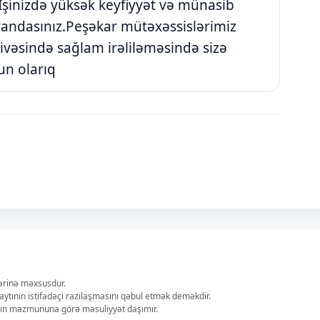
 İşinizdə yüksək keyfiyyət və münasib
vandasınız.Peşəkar mütəxəssislərimiz
çivəsində sağlam irəliləməsində sizə
n olarıq
lərinə məxsusdur.
aytının istifadəçi razılaşmasını qəbul etmək deməkdir.
ların məzmununa görə məsuliyyət daşımır.