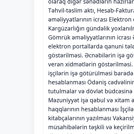
olaraq digər sənədlərin hazırl
Təhvil-təslim aktı, Hesab-Faktu
əməliyyatlarının icrası Elektro
Kargüzarlığın gündəlik yoxlanıl
Gömrük əməliyyatlarının icrası
elektron portallarda qanuni təl
göstərilməsi. Əcnəbilərin işə g
verən xidmətlərin göstərilməsi.
işçilərin işə götürülməsi barəd
hesablanması Ödəniş cədvəlin
tutulmalar və dövlət büdcəsinə
Məzuniyyət işə qəbul və xitam 
haqqlarının hesablanması İşçil
kitabçalarının yazılması Vakansiy
müsahibələrin təşkili və keçiri