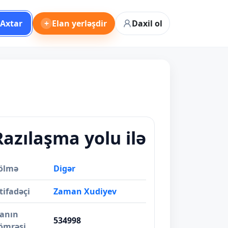
Axtar
+
Elan yerləşdir
Daxil ol
Razılaşma yolu ilə
ölmə
Digər
tifadəçi
Zaman Xudiyev
lanın
534998
ömrəsi