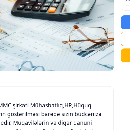
MMC şirkəti Mühasbatlıq,HR,Hüquq
in göstərilməsi barədə sizin büdcənizə
 edir. Müqavilələrin və digər qanuni