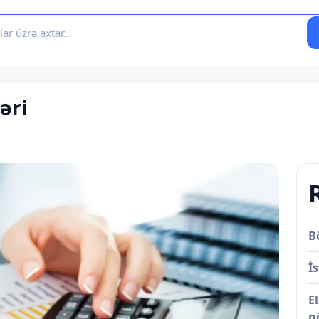
əri
B
İs
E
n