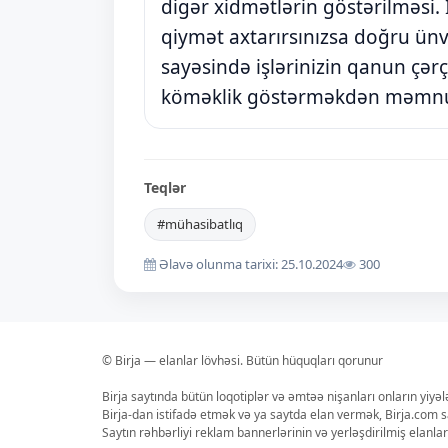
digər xidmətlərin göstərilməsi.
qiymət axtarırsınızsa doğru ün
sayəsində işlərinizin qanun çər
köməklik göstərməkdən məmnu
Teqlər
#mühasibatlıq
Əlavə olunma tarixi: 25.10.2024
300
© Birja — elanlar lövhəsi. Bütün hüquqları qorunur
Birja saytında bütün loqotiplər və əmtəə nişanları onların yiyə
Birja-dan istifadə etmək və ya saytda elan vermək, Birja.com s
Saytın rəhbərliyi reklam bannerlərinin və yerləşdirilmiş elan