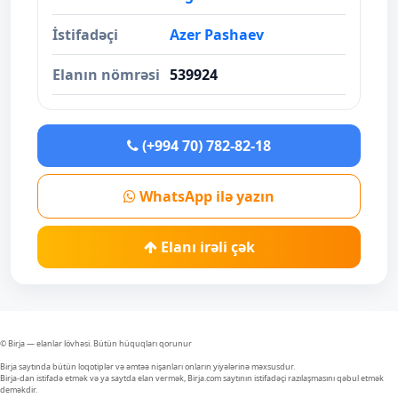
İstifadəçi
Azer Pashaev
Elanın nömrəsi
539924
(+994 70) 782-82-18
WhatsApp ilə yazın
Elanı irəli çək
© Birja — elanlar lövhəsi. Bütün hüquqları qorunur
Birja saytında bütün loqotiplər və əmtəə nişanları onların yiyələrinə məxsusdur.
Birja-dan istifadə etmək və ya saytda elan vermək, Birja.com saytının istifadəçi razılaşmasını qəbul etmək
deməkdir.