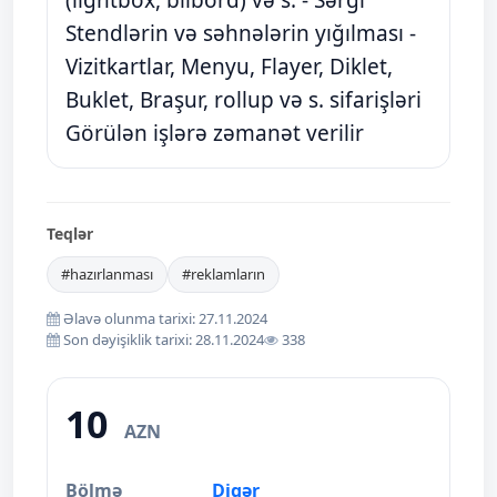
(lightbox, bilbord) və s. - Sərgi
Stendlərin və səhnələrin yığılması -
Vizitkartlar, Menyu, Flayer, Diklet,
Buklet, Braşur, rollup və s. sifarişləri
Görülən işlərə zəmanət verilir
Teqlər
#hazırlanması
#reklamların
Əlavə olunma tarixi: 27.11.2024
Son dəyişiklik tarixi: 28.11.2024
338
10
AZN
Bölmə
Digər