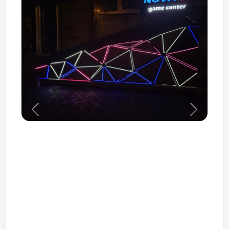
Prev
Next