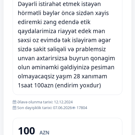
Dəyərli istirahət etmek istəyən
hörmətli bəylər öncə sizdən xayis
ediremki zəng edendə etik
qaydalarimiza riayyət edek mən
səxsi oz evimdə tək isləyirəm əgər
sizdə sakit səliqəli və prablemsiz
unvan axtarirsizsa buyrun qonagim
olun əminəmki gəldiyinizə pesiman
olmayacaqsiz yaşım 28 xanımam
1saat 100azn (endirim yoxdur)
Əlavə olunma tarixi: 12.12.2024
Son dəyişiklik tarixi: 07.06.2026
17804
100
AZN