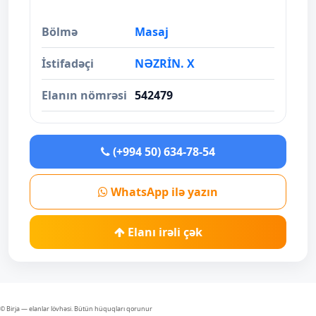
Bölmə
Masaj
İstifadəçi
NƏZRİN. X
Elanın nömrəsi
542479
(+994 50) 634-78-54
WhatsApp ilə yazın
Elanı irəli çək
© Birja — elanlar lövhəsi. Bütün hüquqları qorunur