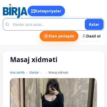
Kateqoriyalar
Axtar
+
Elan yerləşdir
Daxil ol
Masaj xidməti
Ana səhifə
Elanlar
Masaj xidməti