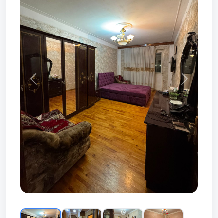
Prev
Next