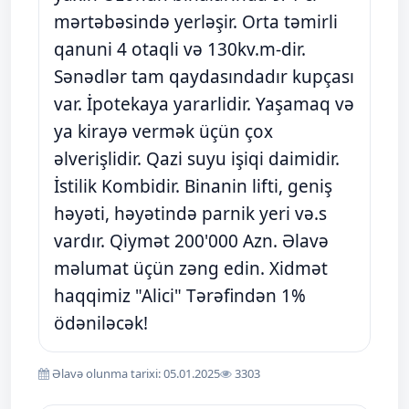
mərtəbəsində yerləşir. Orta təmirli
qanuni 4 otaqli və 130kv.m-dir.
Sənədlər tam qaydasındadır kupçası
var. İpotekaya yararlidir. Yaşamaq və
ya kirayə vermək üçün çox
əlverişlidir. Qazi suyu işiqi daimidir.
İstilik Kombidir. Binanin lifti, geniş
həyəti, həyətində parnik yeri və.s
vardır. Qiymət 200'000 Azn. Əlavə
məlumat üçün zəng edin. Xidmət
haqqimiz "Alici" Tərəfindən 1%
ödəniləcək!
Əlavə olunma tarixi: 05.01.2025
3303