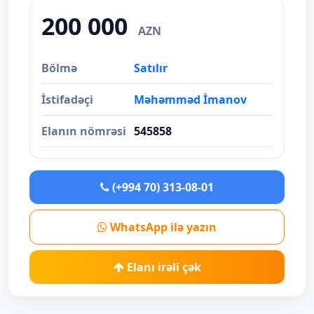
200 000
AZN
Bölmə
Satılır
İstifadəçi
Məhəmməd İmanov
Elanın nömrəsi
545858
(+994 70) 313-08-01
WhatsApp ilə yazın
Elanı irəli çək