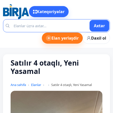
Kateqoriyalar
Axtar
+
Elan yerləşdir
Daxil ol
Satılır 4 otaqlı, Yeni
Yasamal
Ana səhifə
Elanlar
Satılır 4 otaqlı, Yeni Yasamal