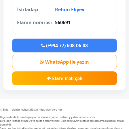
İstifadəçi
Rehim Eliyev
Elanın nömrəsi
560691
(+994 77) 608-06-08
WhatsApp ilə yazın
Elanı irəli çək
© Birja — elanlar lövhəsi. Bütün hüquqları qorunur
Birja saytında bütün loqotiplər və əmtəə nişanları onların yiyələrinə məxsusdur.
Birja-dan istifadə etmək və ya saytda elan vermək, Birja.com saytının istifadəçi razılaşmasını qəbul etmək
deməkdir.
Saytın rəhbərliyi reklam bannerlərinin və yerləşdirilmiş elanların məzmununa görə məsuliyyət daşımır.