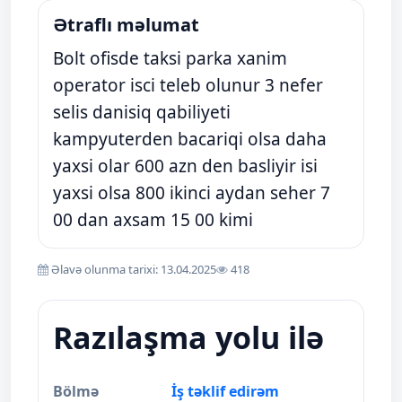
Ətraflı məlumat
Bolt ofisde taksi parka xanim
operator isci teleb olunur 3 nefer
selis danisiq qabiliyeti
kampyuterden bacariqi olsa daha
yaxsi olar 600 azn den basliyir isi
yaxsi olsa 800 ikinci aydan seher 7
00 dan axsam 15 00 kimi
Əlavə olunma tarixi: 13.04.2025
418
Razılaşma yolu ilə
Bölmə
İş təklif edirəm