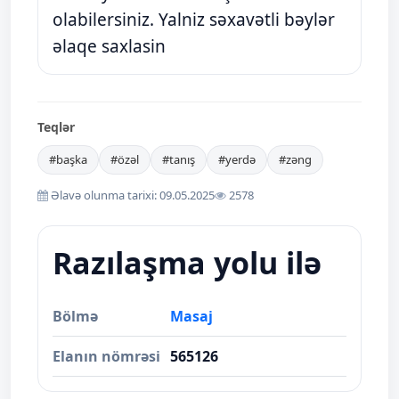
olabilersiniz. Yalniz səxavətli bəylər
əlaqe saxlasin
Teqlər
#başka
#özəl
#tanış
#yerdə
#zəng
Əlavə olunma tarixi: 09.05.2025
2578
Razılaşma yolu ilə
Bölmə
Masaj
Elanın nömrəsi
565126