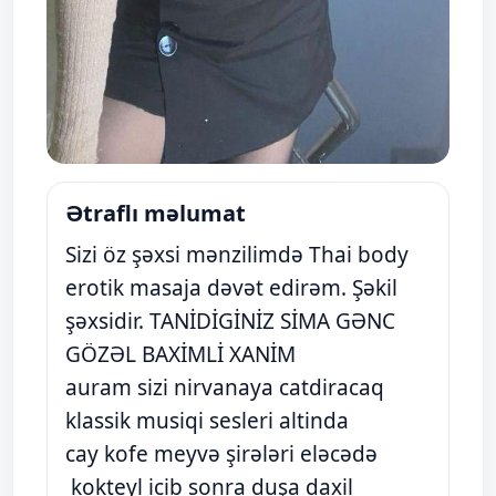
Ətraflı məlumat
Sizi öz şəxsi mənzilimdə Thai body
erotik masaja dəvət edirəm. Şəkil
şəxsidir. TANİDİGİNİZ SİMA GƏNC
GÖZƏL BAXİMLİ XANİM
auram sizi nirvanaya catdiracaq
klassik musiqi sesleri altinda
cay kofe meyvə şirələri eləcədə
kokteyl icib sonra duşa daxil