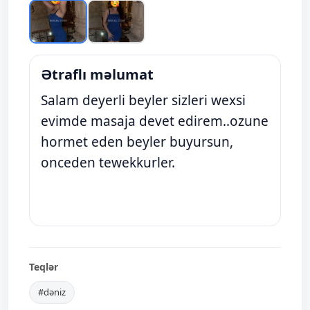
Ətraflı məlumat
Salam deyerli beyler sizleri wexsi
evimde masaja devet edirem..ozune
hormet eden beyler buyursun,
onceden tewekkurler.
Teqlər
#dəniz