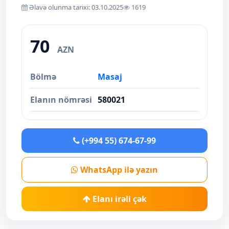
Əlavə olunma tarixi: 03.10.2025
1619
70
AZN
Bölmə
Masaj
Elanın nömrəsi
580021
(+994 55) 674-67-99
WhatsApp ilə yazın
Elanı irəli çək