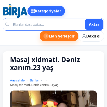
Kateqoriyalar
Axtar
+
Elan yerləşdir
Daxil ol
Masaj xidməti. Dəniz
xanım.23 yaş
Ana səhifə
Elanlar
Masaj xidməti. Dəniz xanım.23 yaş