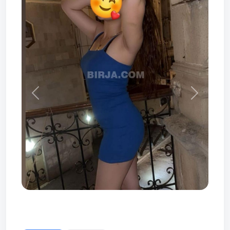
Prev
Next