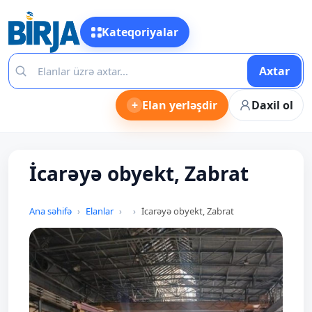
Kateqoriyalar
Axtar
+
Elan yerləşdir
Daxil ol
İcarəyə obyekt, Zabrat
Ana səhifə
Elanlar
İcarəyə obyekt, Zabrat