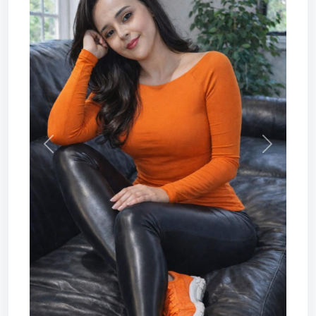
Prev
Next