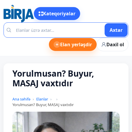
Kateqoriyalar
Axtar
+
Elan yerləşdir
Daxil ol
Yorulmusan? Buyur,
MASAJ vaxtıdır
Ana səhifə
Elanlar
Yorulmusan? Buyur, MASAJ vaxtıdır