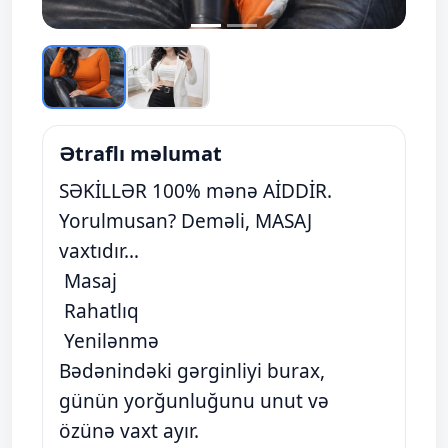
Ətraflı məlumat
SƏKİLLƏR 100% mənə AİDDİR.
Yorulmusan? Deməli, MASAJ
vaxtıdır…
Masaj
Rahatlıq
Yenilənmə
Bədənindəki gərginliyi burax,
günün yorğunluğunu unut və
özünə vaxt ayır.