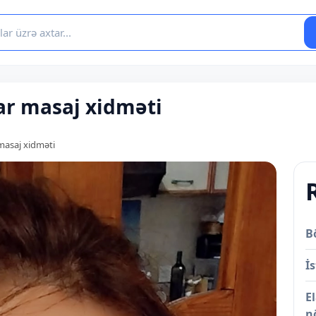
ar masaj xidməti
 masaj xidməti
B
İs
E
n