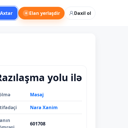
Axtar
+
Elan yerləşdir
Daxil ol
Razılaşma yolu ilə
ölmə
Masaj
tifadəçi
Nara Xanim
lanın
601708
ömrəsi