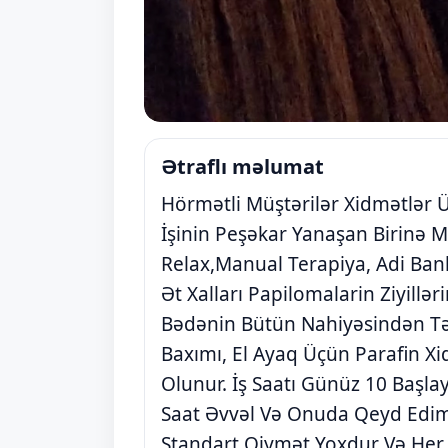
Ətraflı məlumat
Hörmətli Müştərilər Xidmətlər Ü
İşinin Peşəkar Yanaşan Birinə M
Relax,Manual Terapiya, Adi Ban
Ət Xalları Papilomalarin Ziyillə
Bədənin Bütün Nahiyəsindən Tə
Baxımı, El Ayaq Üçün Parafin X
Olunur. İş Saatı Günüz 10 Başl
Saat Əvvəl Və Onuda Qeyd Edim
Standart Qiymət Yoxdur Və Her 