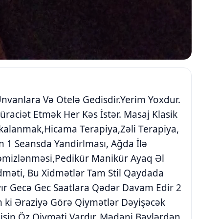
nvanlara Və Otelə Gedisdir.Yerim Yoxdur.
üraciət Etmək Her Kəs İstər. Masaj Klasik
kalanmak,Hicama Terapiya,Zəli Terapiya,
rin 1 Seansda Yandirlması, Ağda İlə
mizlənməsi,Pedikür Manikür Ayaq Əl
idməti, Bu Xidmətlər Tam Stil Qaydada
ayır Gecə Gec Saatlara Qədər Davam Edir 2
 ki Əraziyə Görə Qiymətlər Dəyişəcək
işin Öz Qiyməti Vardır. Mədəni Bəylərdən